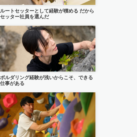
なんば店
（経験者向け）コンセプト
初めてのボルダリング
撮影・貸切利用・団体割
料金、アクセス
本厚木店Top
ルートセッターとして経験が積める だから
セッター社員を選んだ
長野諏訪店
ご利用ガイド・よくある質問
撮影・貸切利用・団体割
キッズスクール
施設のご紹介
施設のご紹介
なんば店Top
仙台長町店
撮影・貸切利用・団体割
キッズスクール
初めてのボルダリング
初めてのボルダリング
施設のご紹介
長野諏訪店Top
立川店
キッズスクール
お子さまのご利用について
撮影・貸切利用・団体割
撮影・貸切利用・団体割
仙台長町店Top
春日部店
キッズスクール
キッズスクール
キッズスクール
立川店Top
ボルダリング経験が浅いからこそ、できる
田町店
仕事がある
撮影・貸切利用・団体割
シニアスクール
初めてのクライミング
春日部店Top
新小岩店
レディーススクール
田町店Top
海浜幕張店
新小岩店Top
船橋店
海浜幕張店Top