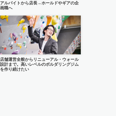
アルバイトから店長→ホールドやギアの企
画職へ
採用情報
横浜Top
撮影・貸切・団体利用のご案内
出店物件、共同出店パートナー募集
ボルダリングジム譲渡・運営引き継ぎ
店舗運営全般からリニューアル・ウォール
のご案内
設計まで。高いレベルのボルダリングジム
を作り続けたい
クライミングジム 中古ホールド・備
品など買い取りのご案内
FC・運営委託
ボルダリングウォール施工のご案内