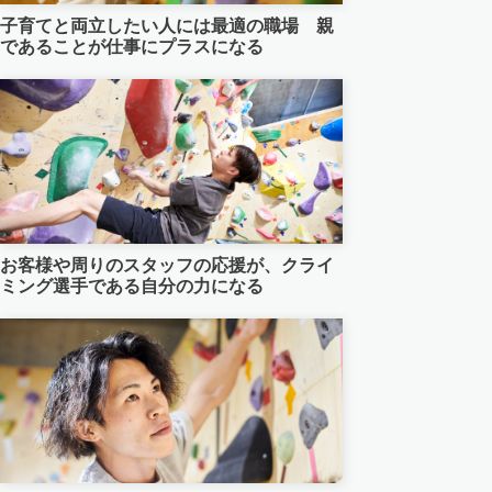
子育てと両立したい人には最適の職場 親
熊本小山店
船橋店Top
であることが仕事にプラスになる
蘇我店
熊本小山店Top
石垣店
蘇我店Top
津田沼店
石垣店Top
八千代店
津田沼店Top
お客様や周りのスタッフの応援が、クライ
ミング選手である自分の力になる
浅間町店
八千代店Top
松井山手店
浅間町店Top
川崎店
松井山手店Top
横浜店
川崎Top