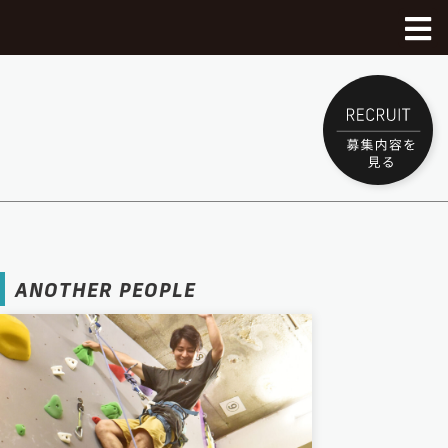
Dボル全体Top
八王子OPA店
綱島店
八王子OPA店Top
釧路店
綱島店Top
ANOTHER PEOPLE
西八王子店
料金、アクセス
釧路店Top
沖縄豊崎店
施設のご紹介
料金、アクセス
西八王子店Top
本厚木店
初めてのボルダリング
施設のご紹介
月パス・スクール購入
沖縄豊崎店Top