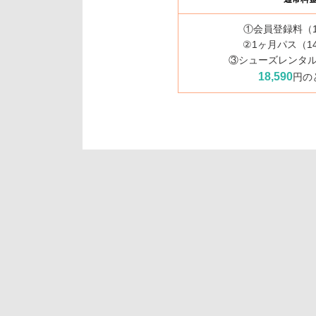
①会員登録料（1
②1ヶ月パス（14
③シューズレンタル（
18,590
円の