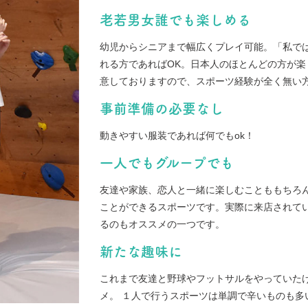
老若男女誰でも楽しめる
幼児からシニアまで幅広くプレイ可能。「私で
れる方であればOK。日本人のほとんどの方が
意しておりますので、スポーツ経験が全く無い
事前準備の必要なし
動きやすい服装であれば何でもok！
一人でもグループでも
友達や家族、恋人と一緒に楽しむことももちろ
ことができるスポーツです。実際に来店されて
るのもオススメの一つです。
新たな趣味に
これまで友達と野球やフットサルをやっていた
メ。 １人で行うスポーツは単調で辛いものも多