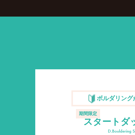
ボルダリング
期間限定
スタートダ
D.Bouldering S