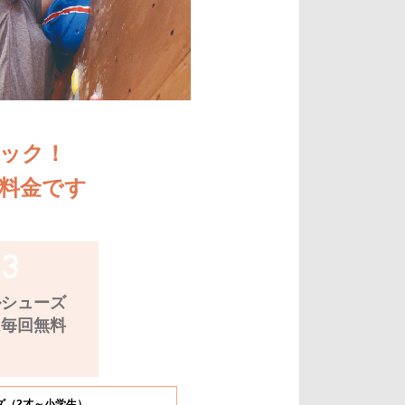
なんば店
（経験者向け）コンセプト
初めてのボルダリング
撮影・貸切利用・団体割
料金、アクセス
本厚木店Top
長野諏訪店
ご利用ガイド・よくある質問
撮影・貸切利用・団体割
キッズスクール
施設のご紹介
施設のご紹介
なんば店Top
仙台長町店
撮影・貸切利用・団体割
キッズスクール
初めてのボルダリング
初めてのボルダリング
施設のご紹介
長野諏訪店Top
ック！
立川店
キッズスクール
お子さまのご利用について
撮影・貸切利用・団体割
撮影・貸切利用・団体割
仙台長町店Top
料金です
春日部店
キッズスクール
キッズスクール
キッズスクール
立川店Top
田町店
撮影・貸切利用・団体割
シニアスクール
初めてのクライミング
春日部店Top
新小岩店
レディーススクール
田町店Top
ルシューズ
は毎回無料
海浜幕張店
新小岩店Top
船橋店
海浜幕張店Top
ズ（2才～小学生）