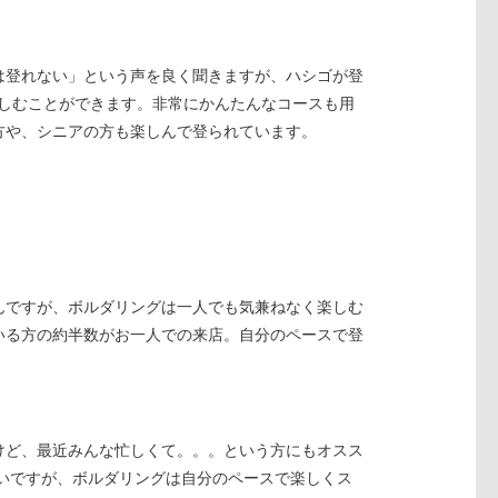
オンラインショップ
は登れない」という声を良く聞きますが、ハシゴが登
eGift
楽しむことができます。非常にかんたんなコースも用
方や、シニアの方も楽しんで登られています。
hacomonoトップページ（スクール会
員様向け）
レンタルウォールのご案内
For Overseas Corporation
んですが、ボルダリングは一人でも気兼ねなく楽しむ
いる方の約半数がお一人での来店。自分のペースで登
けど、最近みんな忙しくて。。。という方にもオスス
いですが、ボルダリングは自分のペースで楽しくス