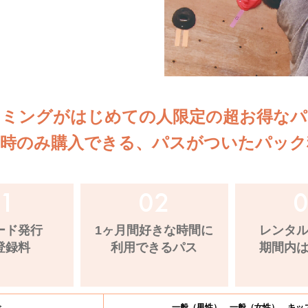
イミングがはじめての人限定の超お得なパ
店時のみ購入できる、パスがついたパック
ード発行
1ヶ月間好きな時間に
レンタ
登録料
利用できるパス
期間内
金
一般（男性） 一般（女性） キッ