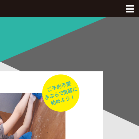
Dボル全体Top
八王子OPA店
綱島店
八王子OPA店Top
釧路店
綱島店Top
西八王子店
料金、アクセス
釧路店Top
沖縄豊崎店
施設のご紹介
料金、アクセス
西八王子店Top
本厚木店
初めてのボルダリング
施設のご紹介
月パス・スクール購入
沖縄豊崎店Top