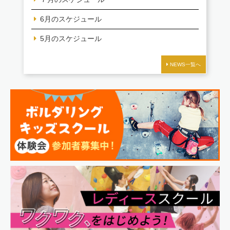
6月のスケジュール
5月のスケジュール
NEWS一覧へ