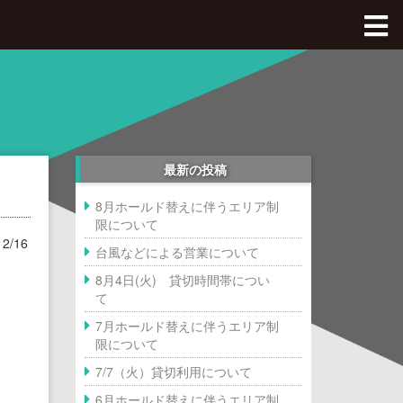
Dボル全体Top
八王子OPA店
最新の投稿
綱島店
八王子OPA店Top
8月ホールド替えに伴うエリア制
限について
釧路店
綱島店Top
12/16
台風などによる営業について
西八王子店
料金、アクセス
釧路店Top
8月4日(火) 貸切時間帯につい
て
沖縄豊崎店
施設のご紹介
料金、アクセス
西八王子店Top
7月ホールド替えに伴うエリア制
限について
本厚木店
初めてのボルダリング
施設のご紹介
月パス・スクール購入
沖縄豊崎店Top
7/7（火）貸切利用について
6月ホールド替えに伴うエリア制