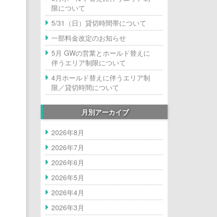
なんば店
（経験者向け）コンセプト
初めてのボルダリング
撮影・貸切利用・団体割
料金、アクセス
本厚木店Top
限について
5/31（日）貸切時間帯について
長野諏訪店
ご利用ガイド・よくある質問
撮影・貸切利用・団体割
キッズスクール
施設のご紹介
施設のご紹介
なんば店Top
一部料金改定のお知らせ
5月 GWの営業とホールド替えに
仙台長町店
撮影・貸切利用・団体割
キッズスクール
初めてのボルダリング
初めてのボルダリング
施設のご紹介
長野諏訪店Top
伴うエリア制限について
4月ホールド替えに伴うエリア制
立川店
キッズスクール
お子さまのご利用について
撮影・貸切利用・団体割
撮影・貸切利用・団体割
仙台長町店Top
限／貸切時間について
春日部店
キッズスクール
キッズスクール
キッズスクール
立川店Top
月別アーカイブ
2026年8月
田町店
撮影・貸切利用・団体割
シニアスクール
初めてのクライミング
春日部店Top
2026年7月
新小岩店
レディーススクール
田町店Top
2026年6月
2026年5月
海浜幕張店
新小岩店Top
2026年4月
2026年3月
船橋店
海浜幕張店Top