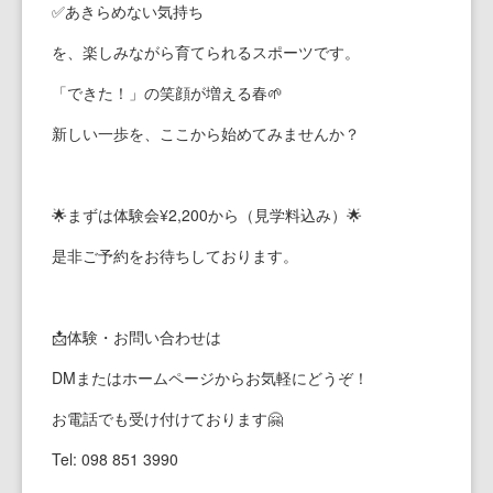
✅あきらめない気持ち
を、楽しみながら育てられるスポーツです。
採用情報
横浜Top
「できた！」の笑顔が増える春🌱
撮影・貸切・団体利用のご案内
新しい一歩を、ここから始めてみませんか？
出店物件、共同出店パートナー募集
🌟まずは体験会¥2,200から（見学料込み）🌟
ボルダリングジム譲渡・運営引き継ぎ
是非ご予約をお待ちしております。
のご案内
クライミングジム 中古ホールド・備
📩体験・お問い合わせは
品など買い取りのご案内
DMまたはホームページからお気軽にどうぞ！
FC・運営委託
お電話でも受け付けております🤗
Tel: 098 851 3990
ボルダリングウォール施工のご案内