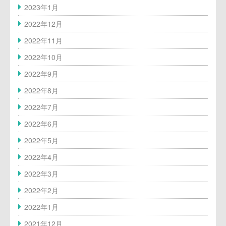
2023年1月
2022年12月
2022年11月
2022年10月
2022年9月
2022年8月
2022年7月
2022年6月
2022年5月
2022年4月
2022年3月
2022年2月
2022年1月
2021年12月