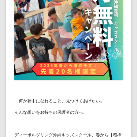
なんば店
（経験者向け）コンセプト
初めてのボルダリング
撮影・貸切利用・団体割
料金、アクセス
本厚木店Top
長野諏訪店
ご利用ガイド・よくある質問
撮影・貸切利用・団体割
キッズスクール
施設のご紹介
施設のご紹介
なんば店Top
仙台長町店
撮影・貸切利用・団体割
キッズスクール
初めてのボルダリング
初めてのボルダリング
施設のご紹介
長野諏訪店Top
立川店
キッズスクール
お子さまのご利用について
撮影・貸切利用・団体割
撮影・貸切利用・団体割
仙台長町店Top
春日部店
キッズスクール
キッズスクール
キッズスクール
立川店Top
田町店
撮影・貸切利用・団体割
シニアスクール
初めてのクライミング
春日部店Top
新小岩店
レディーススクール
田町店Top
「何か夢中になれること、見つけてあげたい」
そんな想いをお持ちの保護者の方へ。
海浜幕張店
新小岩店Top
船橋店
海浜幕張店Top
ディーボルダリング沖縄キッズスクール、春から【増枠