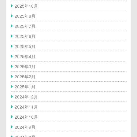
2025年10月
2025年8月
2025年7月
2025年6月
2025年5月
2025年4月
2025年3月
2025年2月
2025年1月
2024年12月
2024年11月
2024年10月
2024年9月
2024年8月