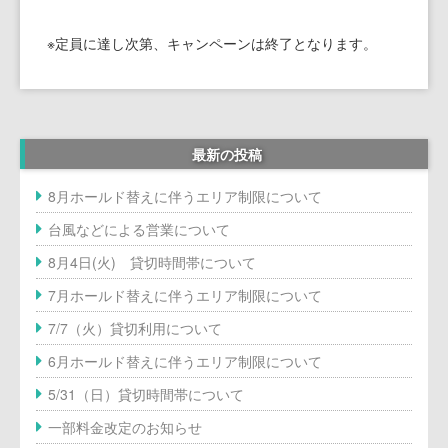
オンラインショップ
※定員に達し次第、キャンペーンは終了となります。
eGift
hacomonoトップページ（スクール会
最新の投稿
員様向け）
8月ホールド替えに伴うエリア制限について
レンタルウォールのご案内
台風などによる営業について
8月4日(火) 貸切時間帯について
For Overseas Corporation
7月ホールド替えに伴うエリア制限について
7/7（火）貸切利用について
6月ホールド替えに伴うエリア制限について
5/31（日）貸切時間帯について
一部料金改定のお知らせ