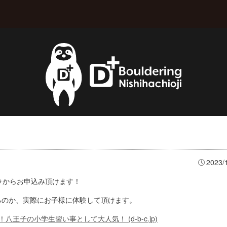
2023/
ラからお申込み頂けます！
るのか、実際にお子様に体験して頂けます。
王子の小学生習い事として大人気！ (d-b-c.jp)