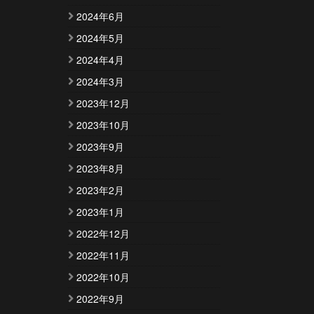
2024年6月
熊本小山店
船橋店Top
2024年5月
蘇我店
2024年4月
熊本小山店Top
2024年3月
石垣店
蘇我店Top
2023年12月
2023年10月
津田沼店
石垣店Top
2023年9月
2023年8月
八千代店
津田沼店Top
2023年2月
浅間町店
八千代店Top
2023年1月
2022年12月
松井山手店
浅間町店Top
2022年11月
2022年10月
川崎店
松井山手店Top
2022年9月
横浜店
川崎Top