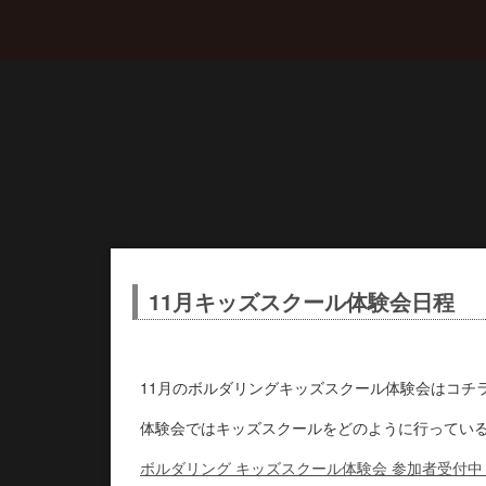
11月キッズスクール体験会日程
11月のボルダリングキッズスクール体験会はコチ
体験会ではキッズスクールをどのように行ってい
ボルダリング キッズスクール体験会 参加者受付中！八