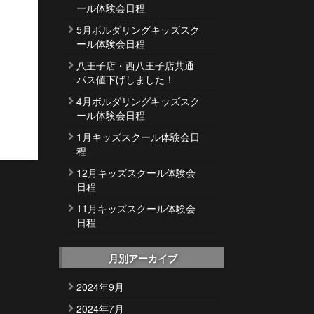
ール体験会日程
なんば店
（経験者向け）コンセプト
初めてのボルダリング
撮影・貸切利用・団体割
料金、アクセス
本厚木店Top
5月ボルダリングキッズスク
ール体験会日程
長野諏訪店
ご利用ガイド・よくある質問
撮影・貸切利用・団体割
キッズスクール
施設のご紹介
施設のご紹介
なんば店Top
八王子店・西八王子店共通
パス値下げしました！
仙台長町店
撮影・貸切利用・団体割
キッズスクール
初めてのボルダリング
初めてのボルダリング
施設のご紹介
長野諏訪店Top
4月ボルダリングキッズスク
ール体験会日程
立川店
キッズスクール
お子さまのご利用について
撮影・貸切利用・団体割
撮影・貸切利用・団体割
仙台長町店Top
1月キッズスクール体験会日
程
春日部店
キッズスクール
キッズスクール
キッズスクール
立川店Top
12月キッズスクール体験会
日程
田町店
撮影・貸切利用・団体割
シニアスクール
初めてのクライミング
春日部店Top
11月キッズスクール体験会
日程
新小岩店
レディーススクール
田町店Top
月別アーカイブ
海浜幕張店
新小岩店Top
2024年9月
船橋店
海浜幕張店Top
2024年7月