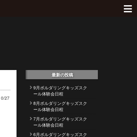
Dボル全体Top
八王子OPA店
綱島店
八王子OPA店Top
最新の投稿
釧路店
綱島店Top
9月ボルダリングキッズスク
西八王子店
ール体験会日程
料金、アクセス
釧路店Top
10/27
8月ボルダリングキッズスク
ール体験会日程
沖縄豊崎店
施設のご紹介
料金、アクセス
西八王子店Top
7月ボルダリングキッズスク
ール体験会日程
本厚木店
初めてのボルダリング
施設のご紹介
月パス・スクール購入
沖縄豊崎店Top
6月ボルダリングキッズスク