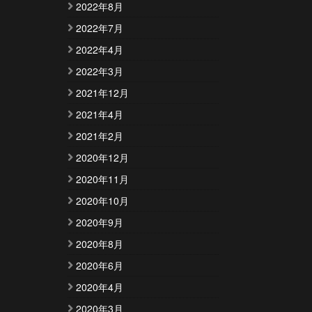
2022年8月
2022年7月
採用情報
横浜Top
2022年4月
2022年3月
撮影・貸切・団体利用のご案内
2021年12月
出店物件、共同出店パートナー募集
2021年4月
2021年2月
ボルダリングジム譲渡・運営引き継ぎ
2020年12月
のご案内
2020年11月
2020年10月
クライミングジム 中古ホールド・備
品など買い取りのご案内
2020年9月
2020年8月
FC・運営委託
2020年6月
2020年4月
ボルダリングウォール施工のご案内
2020年3月