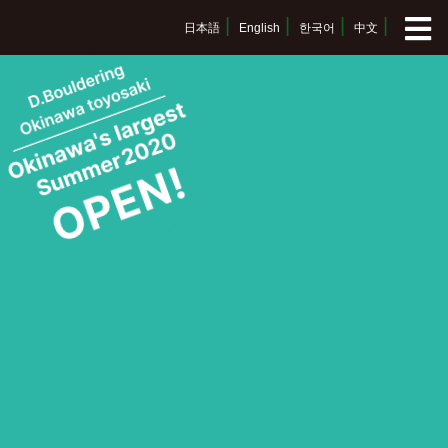
日本語
English
한국어
中文
Dボル全体Top
八王子OPA店
綱島店
八王子OPA店Top
釧路店
綱島店Top
西八王子店
料金、アクセス
釧路店Top
沖縄豊崎店
施設のご紹介
料金、アクセス
西八王子店Top
本厚木店
初めてのボルダリング
施設のご紹介
月パス・スクール購入
沖縄豊崎店Top