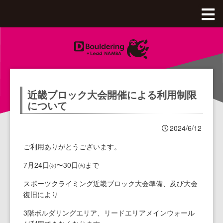
Dボル全体Top
八王子OPA店
近畿ブロック大会開催による利用制限
綱島店
八王子OPA店Top
について
釧路店
綱島店Top
2024/6/12
ご利用ありがとうございます。
西八王子店
料金、アクセス
釧路店Top
7月24日㈬〜30日㈫まで
沖縄豊崎店
施設のご紹介
料金、アクセス
西八王子店Top
スポーツクライミング近畿ブロック大会準備、及び大会
復旧により
本厚木店
初めてのボルダリング
施設のご紹介
月パス・スクール購入
沖縄豊崎店Top
3階ボルダリングエリア、リードエリアメインウォール