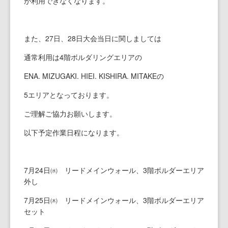
が利用できなくなります。
なんば店
（経験者向け）コンセプト
初めてのボルダリング
撮影・貸切利用・団体割
料金、アクセス
本厚木店Top
長野諏訪店
ご利用ガイド・よくある質問
撮影・貸切利用・団体割
キッズスクール
施設のご紹介
施設のご紹介
なんば店Top
また、27日、28日大会当日に関しましては
通常利用は4階ボルダリングエリアの
仙台長町店
撮影・貸切利用・団体割
キッズスクール
初めてのボルダリング
初めてのボルダリング
施設のご紹介
長野諏訪店Top
ENA. MIZUGAKI. HIEI. KISHIRA. MITAKEの
立川店
キッズスクール
お子さまのご利用について
撮影・貸切利用・団体割
撮影・貸切利用・団体割
仙台長町店Top
5エリアとなっております。
春日部店
キッズスクール
キッズスクール
キッズスクール
立川店Top
ご理解ご協力お願いします。
以下予定作業日程になります。
田町店
撮影・貸切利用・団体割
シニアスクール
初めてのクライミング
春日部店Top
新小岩店
レディーススクール
田町店Top
7月24日㈬ リードメインウォール、3階ボルダーエリア
外し
海浜幕張店
新小岩店Top
7月25日㈭ リードメインウォール、3階ボルダーエリア
セット
船橋店
海浜幕張店Top