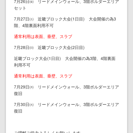
7月26日㈮ リードメインウォール、3階ボルダーエリア
セット
熊本小山店
船橋店Top
7月27日㈯ 近畿ブロック大会(1日目) 大会開催の為3
蘇我店
階、4階裏面利用不可
熊本小山店Top
通常利用は表面、垂壁、スラブ
石垣店
蘇我店Top
7月28日㈰ 近畿ブロック大会(2日目)
津田沼店
石垣店Top
近畿ブロック大会(1日目) 大会開催の為3階、4階裏面
利用不可
八千代店
津田沼店Top
通常利用は表面、垂壁、スラブ
7月29日㈪ リードメインウォール、3階ボルダーエリア
浅間町店
八千代店Top
復旧
松井山手店
浅間町店Top
7月30日㈫ リードメインウォール、3階ボルダーエリア
復旧
川崎店
松井山手店Top
ご理解ご協力よろしくお願いします。
横浜店
川崎Top