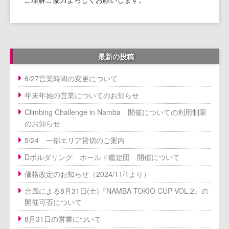
採用情報
横浜Top
撮影・貸切・団体利用のご案内
最新の投稿
6/27営業時間の変更について
出店物件、共同出店パートナー募集
年末年始の営業についてのお知らせ
ボルダリングジム譲渡・運営引き継ぎ
Climbing Challenge in Namba 開催についての利用制限
のご案内
のお知らせ
5/24 一部エリア貸切のご案内
クライミングジム 中古ホールド・備
Dボルダリング ホールド鑑定団 開催について
品など買い取りのご案内
価格改定のお知らせ（2024/11/1より）
FC・運営委託
台風による8月31日(土)『NAMBA TOKIO CUP VOL.2』の
開催可否について
ボルダリングウォール施工のご案内
8月31日の営業について