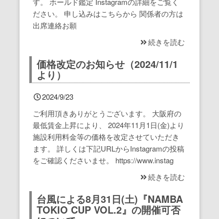
す。 ホールド鑑定 Instagramの詳細をご覧く
ださい。 申し込みはこちらから 関係者の方は
出席連絡お願
採用情報
横浜Top
続きを読む
撮影・貸切・団体利用のご案内
価格改定のお知らせ（2024/11/1
より）
出店物件、共同出店パートナー募集
2024/9/23
ボルダリングジム譲渡・運営引き継ぎ
ご利用頂きありがとうございます。 大阪府の
のご案内
最低賃金上昇により、 2024年11月1日(金)より
施設利用料金等の価格を改定させていただき
クライミングジム 中古ホールド・備
ます。 詳しくは下記URLからInstagramの投稿
品など買い取りのご案内
をご確認くださいませ。 https://www.instag
続きを読む
FC・運営委託
台風による8月31日(土)『NAMBA
ボルダリングウォール施工のご案内
TOKIO CUP VOL.2』の開催可否