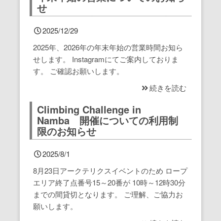
せ
なんば店
（経験者向け）コンセプト
初めてのボルダリング
撮影・貸切利用・団体割
料金、アクセス
本厚木店Top
2025/12/29
長野諏訪店
ご利用ガイド・よくある質問
撮影・貸切利用・団体割
キッズスクール
施設のご紹介
施設のご紹介
なんば店Top
2025年、2026年の年末年始の営業時間お知ら
仙台長町店
撮影・貸切利用・団体割
キッズスクール
初めてのボルダリング
初めてのボルダリング
施設のご紹介
長野諏訪店Top
せします。 Instagramにてご案内しておりま
す。 ご確認お願いします。
立川店
キッズスクール
お子さまのご利用について
撮影・貸切利用・団体割
撮影・貸切利用・団体割
仙台長町店Top
続きを読む
Climbing Challenge in
春日部店
キッズスクール
キッズスクール
キッズスクール
立川店Top
Namba 開催についての利用制
限のお知らせ
田町店
撮影・貸切利用・団体割
シニアスクール
初めてのクライミング
春日部店Top
2025/8/1
新小岩店
レディーススクール
田町店Top
8月23日アークテリクスイベントのため ロープ
エリア終了点番号15～20番が 10時～12時30分
海浜幕張店
新小岩店Top
までの間貸切となります。 ご理解、ご協力お
願いします。
船橋店
海浜幕張店Top