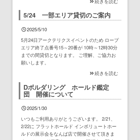
続きを読む
熊本小山店
船橋店Top
5/24 一部エリア貸切のご案内
蘇我店
熊本小山店Top
2025/5/10
5月24日アークテリクスイベントのため ロープ
石垣店
蘇我店Top
エリア終了点番号15～20番が 10時～12時30分
までの間貸切となります。 ご理解、ご協力お
津田沼店
石垣店Top
願いします。
続きを読む
八千代店
津田沼店Top
Dボルダリング ホールド鑑定
浅間町店
八千代店Top
団 開催について
松井山手店
2025/1/30
浅間町店Top
いつもご利用ありがとうございます。 2/21、
川崎店
松井山手店Top
2/22に フラットホールド インボリュートホー
ルドの展示会をなんば店で開催させて頂きま
横浜店
川崎Top