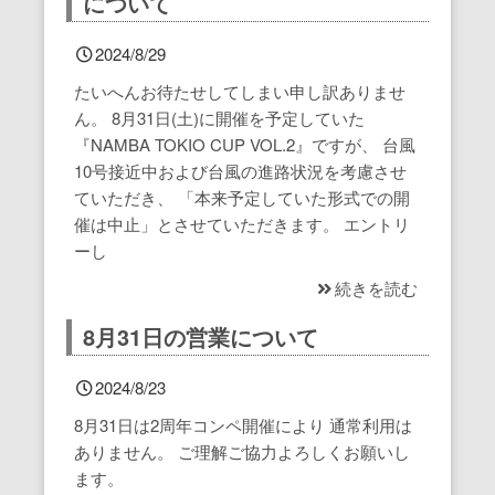
について
オンラインショップ
2024/8/29
eGift
たいへんお待たせしてしまい申し訳ありませ
ん。 8月31日(土)に開催を予定していた
『NAMBA TOKIO CUP VOL.2』ですが、 台風
hacomonoトップページ（スクール会
10号接近中および台風の進路状況を考慮させ
員様向け）
ていただき、 「本来予定していた形式での開
催は中止」とさせていただきます。 エントリ
レンタルウォールのご案内
ーし
続きを読む
For Overseas Corporation
8月31日の営業について
2024/8/23
8月31日は2周年コンペ開催により 通常利用は
ありません。 ご理解ご協力よろしくお願いし
ます。