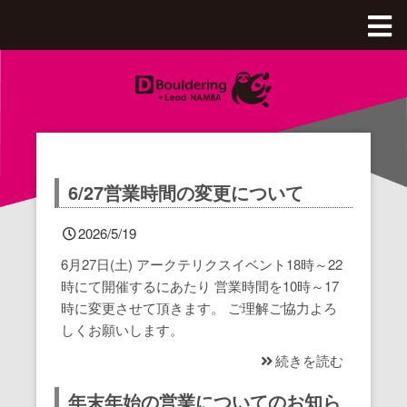
Dボル全体Top
八王子OPA店
綱島店
八王子OPA店Top
6/27営業時間の変更について
釧路店
綱島店Top
2026/5/19
6月27日(土) アークテリクスイベント18時～22
西八王子店
料金、アクセス
釧路店Top
時にて開催するにあたり 営業時間を10時～17
時に変更させて頂きます。 ご理解ご協力よろ
沖縄豊崎店
施設のご紹介
料金、アクセス
西八王子店Top
しくお願いします。
続きを読む
本厚木店
初めてのボルダリング
施設のご紹介
月パス・スクール購入
沖縄豊崎店Top
年末年始の営業についてのお知ら