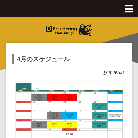
Dボル全体Top
八王子OPA店
4月のスケジュール
綱島店
八王子OPA店Top
2026/4/1
釧路店
綱島店Top
西八王子店
料金、アクセス
釧路店Top
沖縄豊崎店
施設のご紹介
料金、アクセス
西八王子店Top
本厚木店
初めてのボルダリング
施設のご紹介
月パス・スクール購入
沖縄豊崎店Top