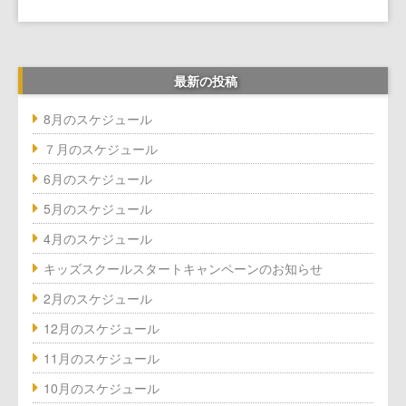
熊本小山店
船橋店Top
蘇我店
熊本小山店Top
最新の投稿
8月のスケジュール
石垣店
蘇我店Top
７月のスケジュール
津田沼店
石垣店Top
6月のスケジュール
5月のスケジュール
八千代店
津田沼店Top
4月のスケジュール
浅間町店
八千代店Top
キッズスクールスタートキャンペーンのお知らせ
2月のスケジュール
松井山手店
浅間町店Top
12月のスケジュール
11月のスケジュール
川崎店
松井山手店Top
10月のスケジュール
横浜店
川崎Top