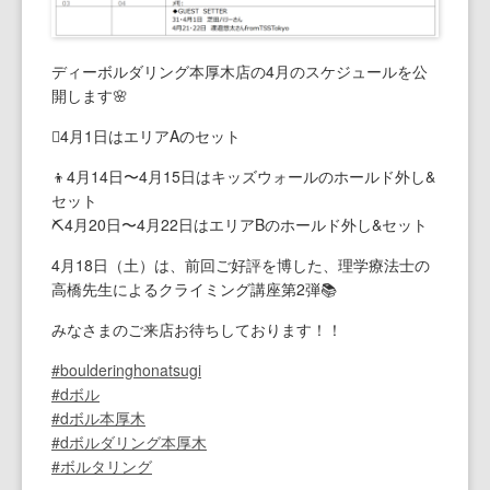
なんば店
（経験者向け）コンセプト
初めてのボルダリング
撮影・貸切利用・団体割
料金、アクセス
本厚木店Top
ディーボルダリング本厚木店の4月のスケジュールを公
長野諏訪店
ご利用ガイド・よくある質問
撮影・貸切利用・団体割
キッズスクール
施設のご紹介
施設のご紹介
なんば店Top
開します🌸
仙台長町店
撮影・貸切利用・団体割
キッズスクール
初めてのボルダリング
初めてのボルダリング
施設のご紹介
長野諏訪店Top
🪏4月1日はエリアAのセット
👦4月14日〜4月15日はキッズウォールのホールド外し&
立川店
キッズスクール
お子さまのご利用について
撮影・貸切利用・団体割
撮影・貸切利用・団体割
仙台長町店Top
セット
⛏️4月20日〜4月22日はエリアBのホールド外し&セット
春日部店
キッズスクール
キッズスクール
キッズスクール
立川店Top
4月18日（土）は、前回ご好評を博した、理学療法士の
高橋先生によるクライミング講座第2弾📚
田町店
撮影・貸切利用・団体割
シニアスクール
初めてのクライミング
春日部店Top
みなさまのご来店お待ちしております！！
新小岩店
レディーススクール
田町店Top
#boulderinghonatsugi
#dボル
海浜幕張店
新小岩店Top
#dボル本厚木
#dボルダリング本厚木
#ボルタリング
船橋店
海浜幕張店Top