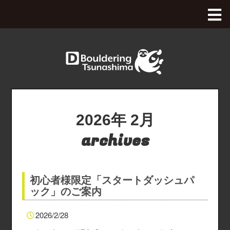
Dボル全体Top
八王子OPA店
綱島店
八王子OPA店Top
2026年
2月
釧路店
綱島店Top
archives
西八王子店
料金、アクセス
釧路店Top
初心者様限定「スタートダッシュパ
沖縄豊崎店
施設のご紹介
料金、アクセス
西八王子店Top
ック」のご案内
本厚木店
初めてのボルダリング
施設のご紹介
月パス・スクール購入
沖縄豊崎店Top
2026/2/28