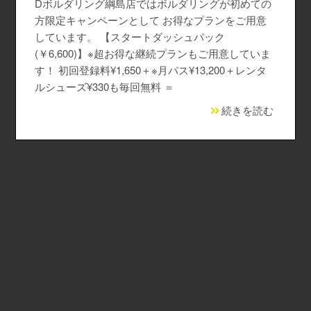
Dボルダリング綱島店ではボルダリングが初めての
なんば店
（経験者向け）コンセプト
初めてのボルダリング
撮影・貸切利用・団体割
料金、アクセス
本厚木店Top
方限定キャンペーンとして お得なプランをご用意
しています。 【スタートダッシュパック
長野諏訪店
ご利用ガイド・よくある質問
撮影・貸切利用・団体割
キッズスクール
施設のご紹介
施設のご紹介
なんば店Top
(￥6,600)】※超お得な継続プランもご用意していま
す！ 初回登録料¥1,650＋※月パス¥13,200＋レンタ
仙台長町店
撮影・貸切利用・団体割
キッズスクール
初めてのボルダリング
初めてのボルダリング
施設のご紹介
長野諏訪店Top
ルシューズ¥330も毎回無料 ＝
続きを読む
立川店
キッズスクール
お子さまのご利用について
撮影・貸切利用・団体割
撮影・貸切利用・団体割
仙台長町店Top
春日部店
キッズスクール
キッズスクール
キッズスクール
立川店Top
田町店
撮影・貸切利用・団体割
シニアスクール
初めてのクライミング
春日部店Top
新小岩店
レディーススクール
田町店Top
海浜幕張店
新小岩店Top
船橋店
海浜幕張店Top