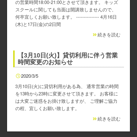
の営業時間18:00-21:00とさせて頂きます。 キッズ
なんば店
（経験者向け）コンセプト
初めてのボルダリング
撮影・貸切利用・団体割
料金、アクセス
本厚木店Top
スクールに関しても当面は開講致しませんので、
何卒宜しくお願い致します。 --------------- 4月16日
長野諏訪店
ご利用ガイド・よくある質問
撮影・貸切利用・団体割
キッズスクール
施設のご紹介
施設のご紹介
なんば店Top
(木)と17日(金)の2日間
続きを読む
仙台長町店
撮影・貸切利用・団体割
キッズスクール
初めてのボルダリング
初めてのボルダリング
施設のご紹介
長野諏訪店Top
立川店
キッズスクール
お子さまのご利用について
撮影・貸切利用・団体割
撮影・貸切利用・団体割
仙台長町店Top
【3月10日(火)】貸切利用に伴う営業
時間変更のお知らせ
春日部店
キッズスクール
キッズスクール
キッズスクール
立川店Top
2020/3/5
田町店
撮影・貸切利用・団体割
シニアスクール
初めてのクライミング
春日部店Top
3月10日(火)に貸切利用がある為、 通常営業の時間
を13時から23時に変更させて頂きます。 お客様に
新小岩店
レディーススクール
田町店Top
は大変ご迷惑をお掛け致しますが、 ご理解ご協力
の程、宜しくお願い致します。
海浜幕張店
新小岩店Top
続きを読む
船橋店
海浜幕張店Top