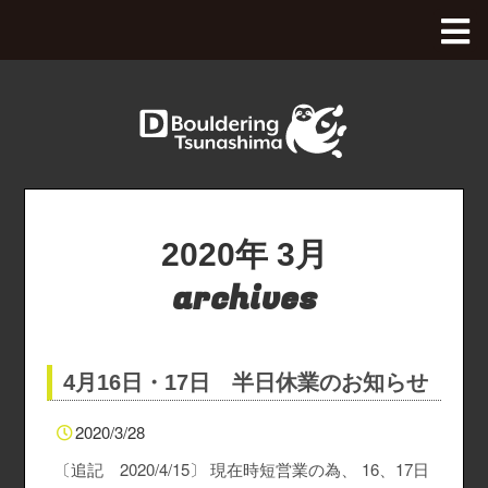
Dボル全体Top
八王子OPA店
綱島店
八王子OPA店Top
2020年
3月
釧路店
綱島店Top
archives
西八王子店
料金、アクセス
釧路店Top
4月16日・17日 半日休業のお知らせ
沖縄豊崎店
施設のご紹介
料金、アクセス
西八王子店Top
2020/3/28
本厚木店
初めてのボルダリング
施設のご紹介
月パス・スクール購入
沖縄豊崎店Top
〔追記 2020/4/15〕 現在時短営業の為、 16、17日