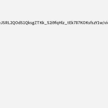
dBeJSRL2QOdS1QksgZTKk_S2i9fqHlz_tEk787KOKsfszY1w/v