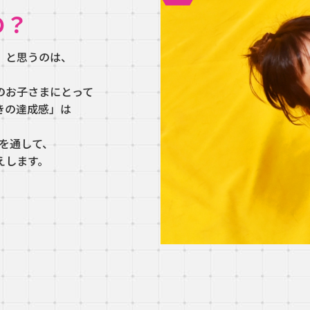
の？
」と思うのは、
のお子さまにとって
きの達成感」は
グを通して、
えします。