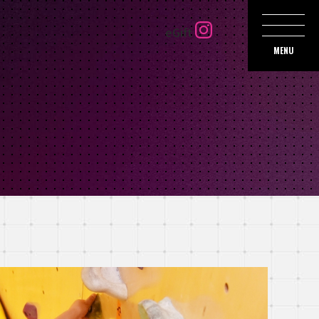
eGift
MENU