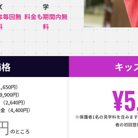
ズ
学
は毎回無
料金も期間内無
料
料
価格
キッ
¥5
,650円）
,900円）
2,640円）
（4,400円）
※保護者1名の見学料を含みます
0円
者の初回登
のところ