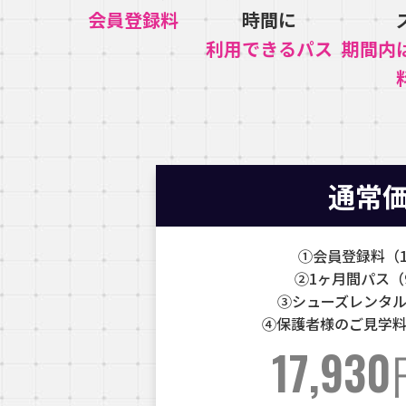
会員登録料
時間に
利用できるパス
期間内
通常
①会員登録料（1
②1ヶ月間パス（9
③シューズレンタル（
④保護者様のご見学料金
17,93