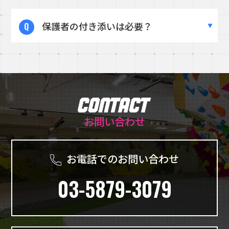
店頭にてお買い求めくださいませ。
A.
ボルダリングの良いところは自分のレベルに合わ
保護者の付き添いは必要？
せて登れるところです。
それぞれの目標に対して向かっていき、それをお互
い応援していく文化があります。
A.
スクール時間中の付き添いは不要です。
そのため途中から加入しても全く問題ございませ
自主練習時（スクール前後30分や通い放題パスでの
ん。
利用時）につきましては店舗スタッフに直接お問い
合わせ下さい。
お問い合わせ
お電話でのお問い合わせ
03-5879-3079