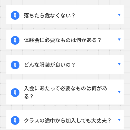
落ちたら危なくない？
A.
スクールでは最初に安全な降り方や着地方法も教
体験会に必要なものは何かある？
えているほか、着地場所をコントロールする練習も
行います。
またキッズ専用エリアには設計からこだわった安全
A.
動きやすい服装と、必要であればのどが渇いたと
性の高いマットを導入しているためふいに落ちても
どんな服装が良いの？
きのための飲み物、汗拭きタオルをお持ちくださ
安心です。
い。
必要な専用の道具はすべてお貸出しいたします。
A.
Tシャツにやわらかい素材のパンツスタイルがお
ご入会にあたり必要な書類等は特にございませんの
入会にあたって必要なものは何があ
すすめです。
で、お気軽にお越しくださいませ。
る？
大切なのは、手足を大きく上げやすいこと。
石がざらざらしているので、少し擦っても大丈夫な
ものがベストです。
A.
Tシャツとシューズが必要です。
※キッズスクールでは、専用のTシャツをご着用い
クラスの途中から加入しても大丈夫？
入会にあたりスクール専用のTシャツ1枚と専用のシ
ただきます。
ューズをご購入いただきます。