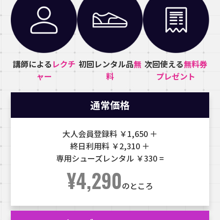
講師による
レクチ
初回レンタル品
無
次回使える
無料券
ャー
料
プレゼント
通常価格
大人会員登録料 ￥1,650 ＋
終日利用料 ￥2,310 ＋
専用シューズレンタル ￥330 =
¥4,290
のところ