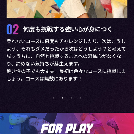
学力・集中力が上がる
体
実際に通われている保護者様から、多くのお声を頂いて
うし
ポ
います。
えて
の
どう登り切るかを考え、時に話し合うことで集中力や根
な
っ
気強さ、自信などの非認知能力が向上、結果学力の向上
ブ
に繋がっているのかもしれません。
しま