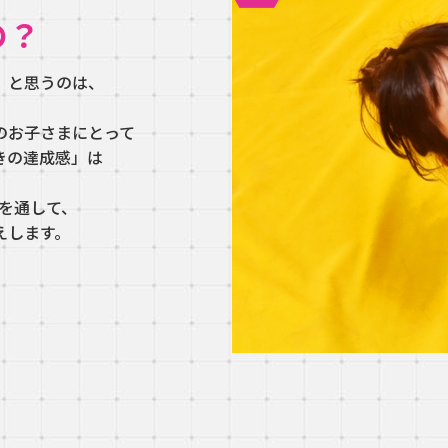
の？
」と思うのは、
のお子さまにとって
きの達成感」は
グを通して、
えします。