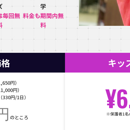
ズ
学
は毎回無
料金も期間内無
料
料
価格
キッ
,650円）
¥6
,000円）
330円/1日）
0円
※保護者1名
のところ