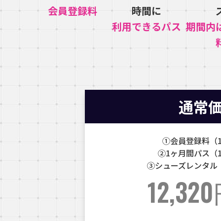
会員登録料
時間に
利用できるパス
期間内
通常
①会員登録料（1
②1ヶ月間パス（11
③シューズレンタル（
12,32