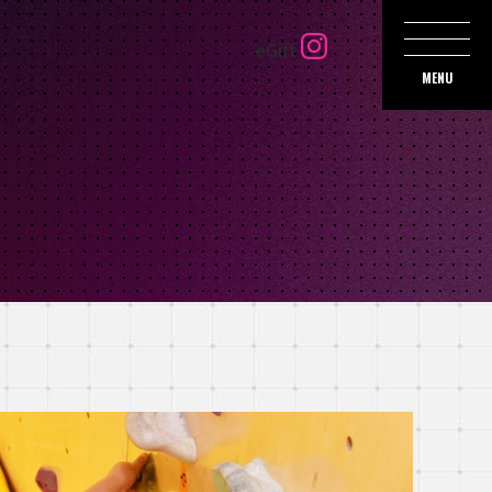
eGift
MENU