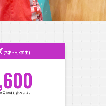
ズ
(2才～小学生)
,600
の見学料を含みます。