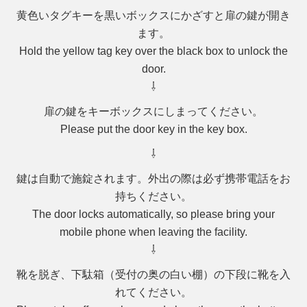
黄色いタグキーを
黒いボックスにかざすと扉の鍵が開き
ます
。
Hold the
yellow tag key over the black box
to unlock the
door.
⇩
扉の鍵
をキーボックスにしまってください。
Please put the
door key
in the key box.
⇩
鍵は自動で施錠されます。外出の際は
必ず携帯電話をお
持ちください
。
The door
locks automatically
, so please
bring your
mobile phone when leaving the facility
.
⇩
靴を脱ぎ、
下駄箱
（受付の奥の白い棚）
の下段に靴を入
れてください
。