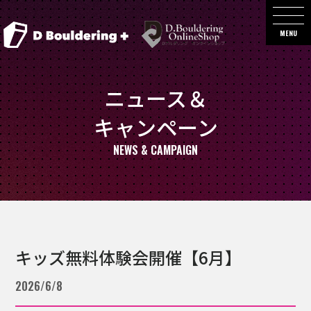
MENU
ニュース＆
キャンペーン
NEWS & CAMPAIGN
キッズ無料体験会開催【6月】
2026/6/8