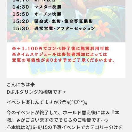
こんにちは☀️
Dボルダリング船橋店です🎇
イベント楽しんでますか⁉️◓٩(ˊᗜˋ*)و
今のイベントが終了して、ホールド替え後には🔥『本
戦』🔥がございますのでそちらのご報告です- 📣
⚠️本戦は8/16~9/15の予選イベントでカテゴリー分けを