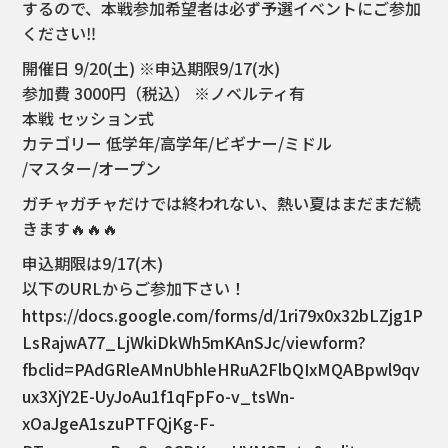
するので、本戦参加希望者は必ず予選イベントにご参加
ください‼️
開催日 9/20(土) ※申込期限9/17(水)
参加費 3000円（税込） ※ノベルティ有
本戦 セッション式
カテゴリー 低学年/高学年/ビギナー/ミドル
/マスター/オープン
ガチャガチャだけでは終われない、熱い夏はまだまだ続
きます🔥🔥🔥
申込期限は9/17(木)
以下のURLからご参加下さい！
https://docs.google.com/forms/d/1ri79x0x32bLZjg1P
LsRajwA77_LjWkiDkWh5mKAnSJc/viewform?
fbclid=PAdGRleAMnUbhleHRuA2FlbQIxMQABpwl9qv
ux3XjY2E-UyJoAu1f1qFpFo-v_tsWn-
xOaJgeA1szuPTFQjKg-F-